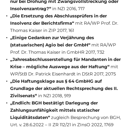
nur bei Drohung mit Zwangsvollstreckung oder
Insolvenzantrag?“
in NZI 2016, 717
„Die Ersetzung des Abschlussprüfers in der
Insolvenz der Berichtsfirma“
mit RA/WP Prof. Dr.
Thomas Kaiser in ZIP 2017, 161
„Einige Gedanken zur Verjährung des
(statuarischen) Agio bei der GmbH“
mit RA/WP
Prof. Dr. Thomas Kaiser in GmbHR 2017, 732
„
Jahresabschlusserstellung für Mandanten in der
Krise – mögliche Auswege aus der Haftung“
mit
WP/StB Dr. Patrick Eisenhardt in DStR 2017, 2075
„Die Haftungsklage aus § 64 GmbHG auf
Grundlage der aktuellen Rechtsprechung des II.
Zivilsenats“
in NZI 2018, 919
„Endlich: BGH bestätigt Darlegung der
Zahlungsunfähigkeit mittels statischer
Liquiditätsdaten“
zugleich Besprechung von BGH,
Urt. v. 28.6.2022 – II ZR 112/21 in ZInsO 2022, 1769